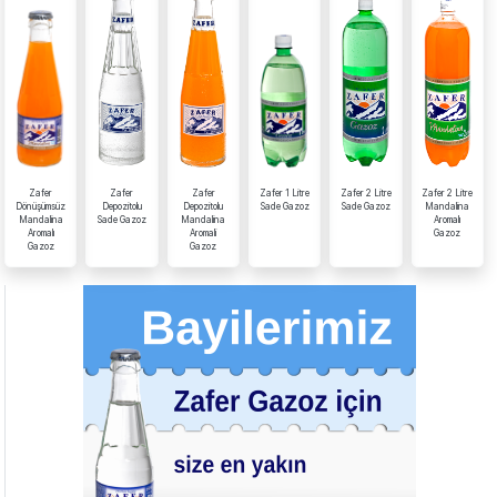
Zafer
Zafer
Zafer
Zafer 1 Litre
Zafer 2 Litre
Zafer 2 Litre
Dönüşümsüz
Depozitolu
Depozitolu
Sade Gazoz
Sade Gazoz
Mandalina
Mandalina
Sade Gazoz
Mandalina
Aromalı
Aromalı
Aromali
Gazoz
Gazoz
Gazoz