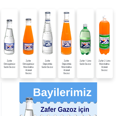
Zafer
Zafer
Zafer
Zafer
Zafer 1 Litre
Zafer 2 Litre
Dönüşümsüz
Dönüşümsüz
Depozitolu
Depozitolu
Sade Gazoz
Mandalina
Sade Gazoz
Mandalina
Sade Gazoz
Mandalina
Aromalı
Aromalı
Aromali
Gazoz
Gazoz
Gazoz