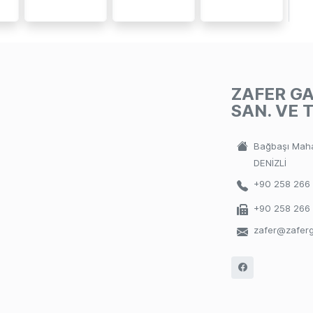
ZAFER G
SAN. VE T
Bağbaşı Maha
DENİZLİ
+90 258 266
+90 258 266
zafer@zaferg