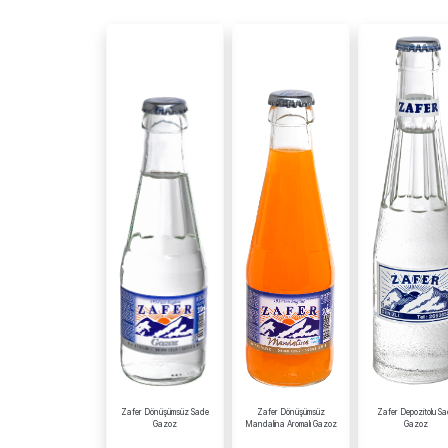
Zafer Dönüşümsüz Sade
Zafer Dönüşümsüz
Zafer Depozitolu S
Gazoz
Mandalina Aromalı Gazoz
Gazoz