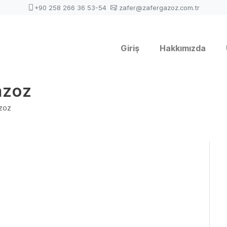
+90 258 266 36 53-54
zafer@zafergazoz.com.tr
Giriş
Hakkımızda
azoz
azoz