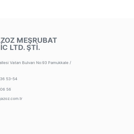
AZOZ MEŞRUBAT
İC LTD. ŞTİ.
llesi Vatan Bulvarı No:93 Pamukkale /
 36 53-54
 06 56
azoz.com.tr