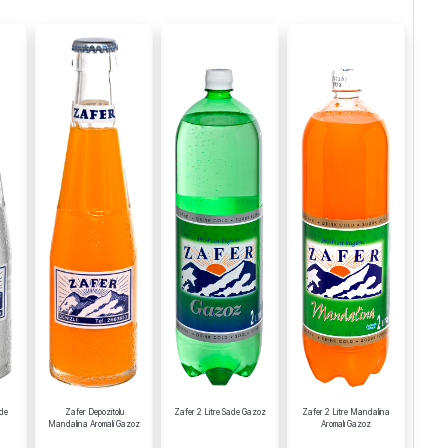
ade
Zafer Depozitolu
Zafer 2 Litre Sade Gazoz
Zafer 2 Litre Mandalina
Mandalina Aromali Gazoz
Aromalı Gazoz