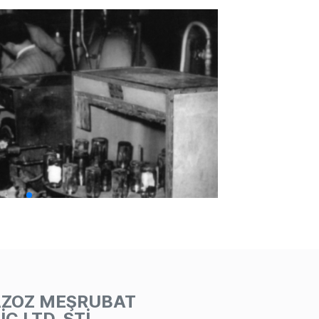
AZOZ MEŞRUBAT
İC LTD. ŞTİ.