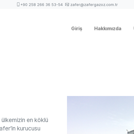
+90 258 266 36 53-54
zafer@zafergazoz.com.tr
Giriş
Hakkımızda
ülkemizin en köklü
afer’in kurucusu