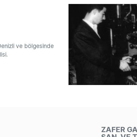
nizli ve bölgesinde
isi.
ZAFER G
SAN. VE T